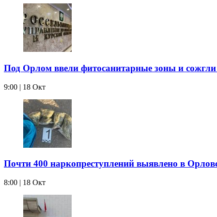
Под Орлом ввели фитосанитарные зоны и сожгл
9:00 | 18 Окт
Почти 400 наркопреступлений выявлено в Орлов
8:00 | 18 Окт