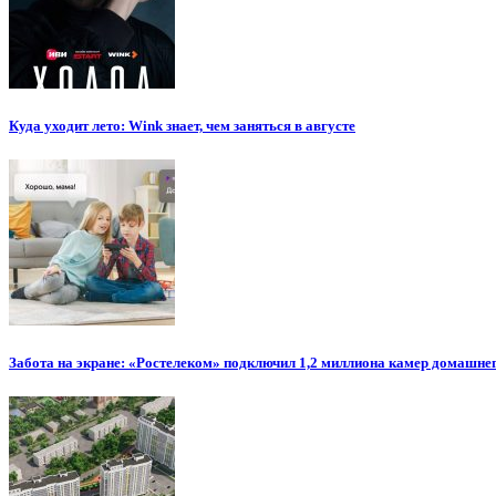
Куда уходит лето: Wink знает, чем заняться в августе
Забота на экране: «Ростелеком» подключил 1,2 миллиона камер домашн