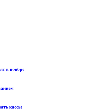
ят в ноябре
занием
вать кассы