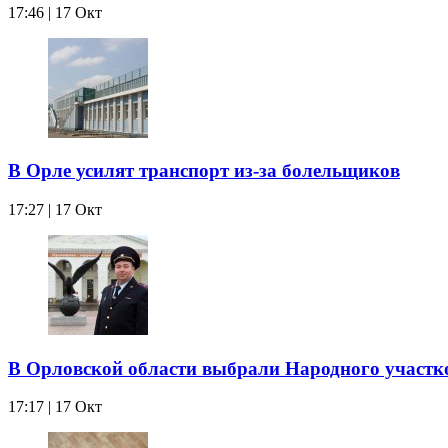
17:46 | 17 Окт
В Орле усилят транспорт из-за болельщиков
17:27 | 17 Окт
В Орловской области выбрали Народного участк
17:17 | 17 Окт