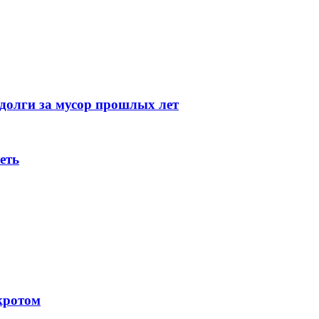
 долги за мусор прошлых лет
еть
кротом