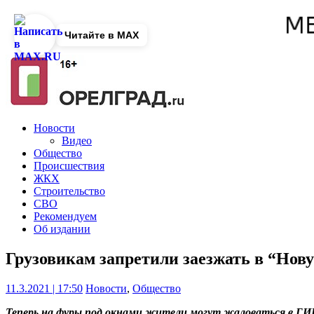
Читайте в MAX
Новости
Видео
Общество
Происшествия
ЖКХ
Строительство
СВО
Рекомендуем
Об издании
Грузовикам запретили заезжать в “Нов
11.3.2021 | 17:50
Новости
,
Общество
Теперь на фуры под окнами жители могут жаловаться в Г