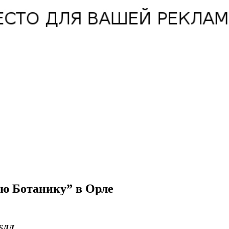
ую Ботанику” в Орле
ИБДД