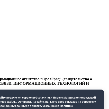
ационное агентство “ОрелГрад” (свидетельство о
СФЕРЕ СВЯЗИ, ИНФОРМАЦИОННЫХ ТЕХНОЛОГИЙ И
cайту подключен сервис веб-аналитики Яндекс.Метрика использующий
okies-файлы. Оставаясь на сайте, вы даете свое согласие на обработку
рсональных данных в порядке, указанном в
Политике