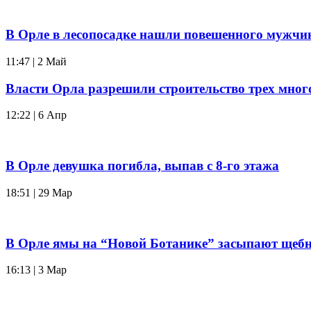
В Орле в лесопосадке нашли повешенного мужчи
11:47 | 2 Май
Власти Орла разрешили строительство трех мног
12:22 | 6 Апр
В Орле девушка погибла, выпав с 8-го этажа
18:51 | 29 Мар
В Орле ямы на “Новой Ботанике” засыпают щеб
16:13 | 3 Мар