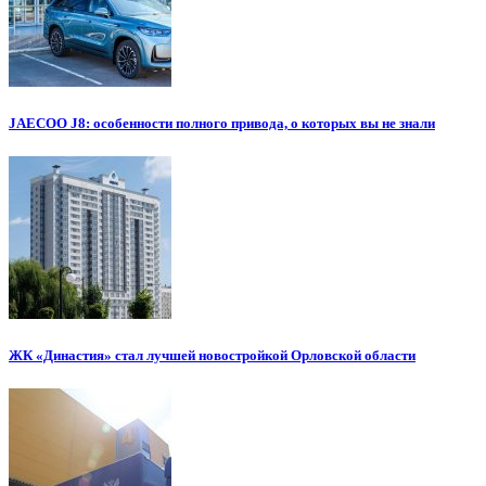
JAECOO J8: особенности полного привода, о которых вы не знали
ЖК «Династия» стал лучшей новостройкой Орловской области