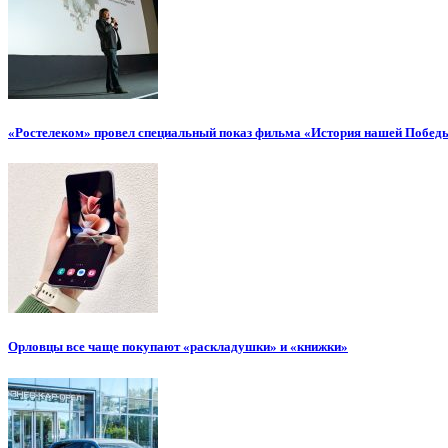
«Ростелеком» провел специальный показ фильма «История нашей Побед
Орловцы все чаще покупают «раскладушки» и «книжки»