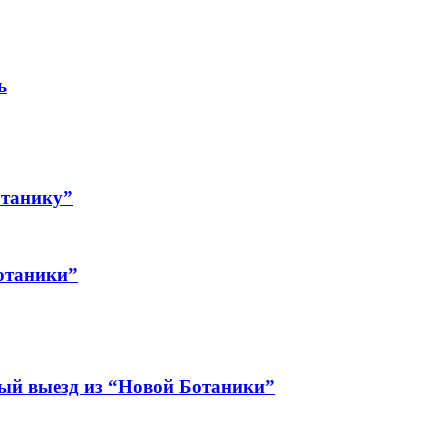
ь
отанику”
отаники”
ный выезд из “Новой Ботаники”