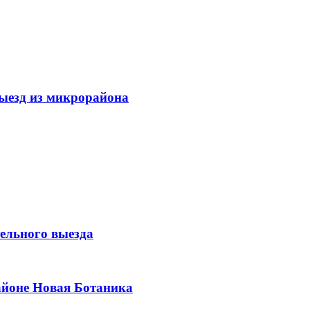
ыезд из микрорайона
тельного выезда
айоне Новая Ботаника