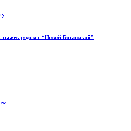
ну
оэтажек рядом с “Новой Ботаникой”
нем