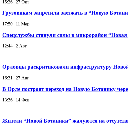
15:26 | 27 Окт
Грузовикам запретили заезжать в “Новую Ботани
17:50 | 11 Мар
Спецслужбы стянули силы в микрорайон “Новая
12:44 | 2 Авг
Орловцы раскритиковали инфраструктуру Ново
16:31 | 27 Авг
В Орле построят переход на Новую Ботанику чере
13:36 | 14 Фев
Жители “Новой Ботаники” жалуются на отсутстви