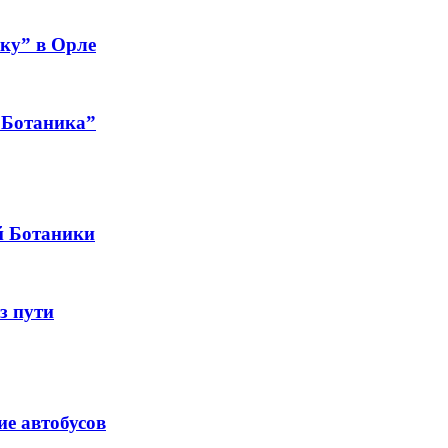
ку” в Орле
 Ботаника”
й Ботаники
з пути
е автобусов