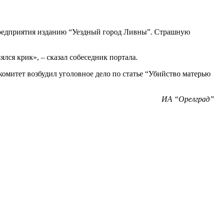
редприятия изданию “Уездный город Ливны”. Страшную
лся крик», – сказал собеседник портала.
омитет возбудил уголовное дело по статье “Убийство матерью
ИА “Орелград”