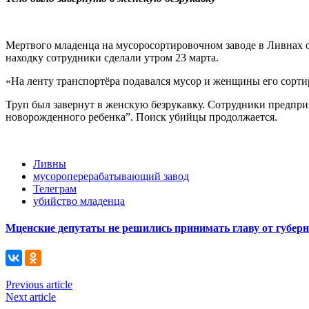
Мертвого младенца на мусоросортировочном заводе в Ливнах 
находку сотрудники сделали утром 23 марта.
«На ленту транспортёра подавался мусор и женщины его сортир
Труп был завернут в женскую безрукавку. Сотрудники предпри
новорожденного ребенка”. Поиск убийцы продолжается.
Ливны
мусороперерабатывающий завод
Телеграм
убийство младенца
Мценские депутаты не решились принимать главу от губер
Previous article
Next article