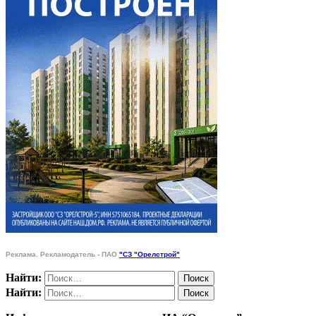
Реклама. Рекламодатель - ПАО
"СЗ "Орелстрой"
Найти:
Найти: