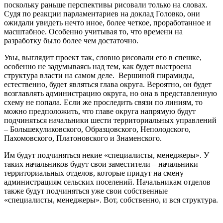
поскольку раньше перспективы рисовали только на словах.
Судя по реакции парламентариев на доклад Головко, они
ожидали увидеть нечто иное, более четкое, проработанное и
масштабное. Особенно учитывая то, что времени на
разработку было более чем достаточно.
Увы, выглядит проект так, словно рисовали его в спешке,
особенно не задумываясь над тем, как будет выстроена
структура власти на самом деле.
Вершиной пирамиды,
естественно, будет являться глава округа. Вероятно, он будет
возглавлять администрацию округа, но она в представленную
схему не попала. Если же проследить связи по линиям, то
можно предположить, что главе округа напрямую будут
подчиняться начальники шести территориальных управлений
– Большекуликовского, Образцовского, Неполодского,
Пахомовского, Платоновского и Знаменского.
Им будут подчиняться некие «специалисты, менеджеры». У
таких начальников будут свои заместители – начальники
территориальных отделов, которые придут на смену
администрациям сельских поселений. Начальникам отделов
также будут подчиняться уже свои собственные
«специалисты, менеджеры». Вот, собственно, и вся структура.