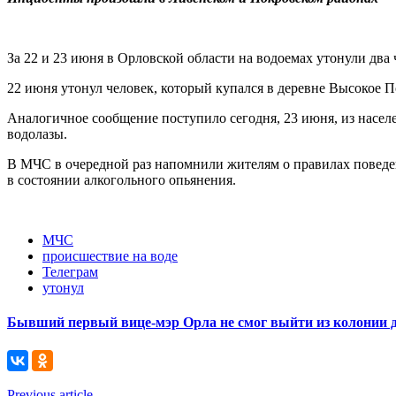
За 22 и 23 июня в Орловской области на водоемах утонули два
22 июня утонул человек, который купался в деревне Высокое По
Аналогичное сообщение поступило сегодня, 23 июня, из насел
водолазы.
В МЧС в очередной раз напомнили жителям о правилах поведени
в состоянии алкогольного опьянения.
МЧС
происшествие на воде
Телеграм
утонул
Бывший первый вице-мэр Орла не смог выйти из колонии 
Previous article