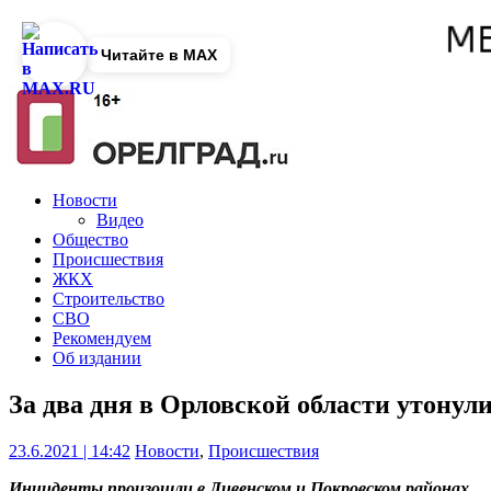
Читайте в MAX
Новости
Видео
Общество
Происшествия
ЖКХ
Строительство
СВО
Рекомендуем
Об издании
За два дня в Орловской области утонули
23.6.2021 | 14:42
Новости
,
Происшествия
Инциденты произошли в Ливенском и Покровском районах