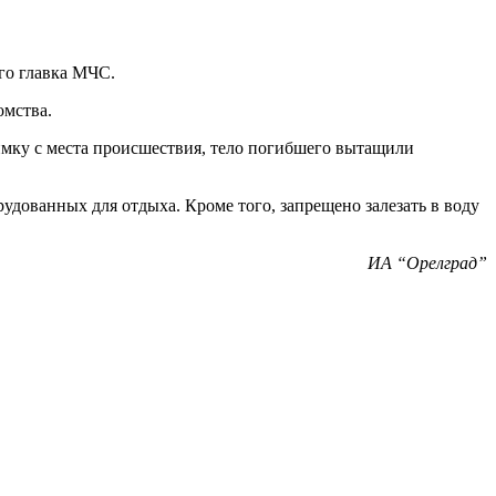
ого главка МЧС.
омства.
имку с места происшествия, тело погибшего вытащили
удованных для отдыха. Кроме того, запрещено залезать в воду
ИА “Орелград”