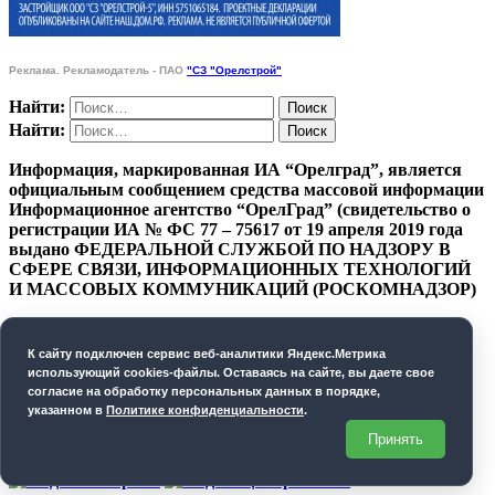
Реклама. Рекламодатель - ПАО
"СЗ "Орелстрой"
Найти:
Найти:
Информация, маркированная ИА “Орелград”, является
официальным сообщением средства массовой информации
Информационное агентство “ОрелГрад” (свидетельство о
регистрации ИА № ФС 77 – 75617 от 19 апреля 2019 года
выдано ФЕДЕРАЛЬНОЙ СЛУЖБОЙ ПО НАДЗОРУ В
СФЕРЕ СВЯЗИ, ИНФОРМАЦИОННЫХ ТЕХНОЛОГИЙ
И МАССОВЫХ КОММУНИКАЦИЙ (РОСКОМНАДЗОР)
ПОЛИТИКА КОНФИДЕНЦИАЛЬНОСТИ
К cайту подключен сервис веб-аналитики Яндекс.Метрика
СОГЛАСИЕ НА ОБРАБОТКУ ПЕРСОНАЛЬНЫХ
использующий cookies-файлы. Оставаясь на сайте, вы даете свое
ДАННЫХ
согласие на обработку персональных данных в порядке,
указанном в
Политике конфиденциальности
.
Орелград. 2026 год
Принять