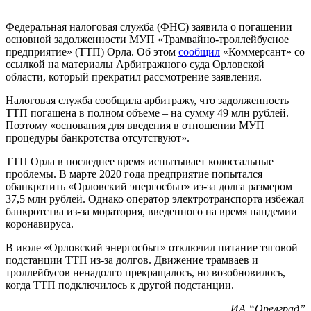
Федеральная налоговая служба (ФНС) заявила о погашении
основной задолженности МУП «Трамвайно-троллейбусное
предприятие» (ТТП) Орла. Об этом
сообщил
«Коммерсант» со
ссылкой на материалы Арбитражного суда Орловской
области, который прекратил рассмотрение заявления.
Налоговая служба сообщила арбитражу, что задолженность
ТТП погашена в полном объеме – на сумму 49 млн рублей.
Поэтому «основания для введения в отношении МУП
процедуры банкротства отсутствуют».
ТТП Орла в последнее время испытывает колоссальные
проблемы. В марте 2020 года предприятие попытался
обанкротить «Орловский энергосбыт» из-за долга размером
37,5 млн рублей. Однако оператор электротранспорта избежал
банкротства из-за моратория, введенного на время пандемии
коронавируса.
В июле «Орловский энергосбыт» отключил питание тяговой
подстанции ТТП из-за долгов. Движение трамваев и
троллейбусов ненадолго прекращалось, но возобновилось,
когда ТТП подключилось к другой подстанции.
ИА “Орелград”