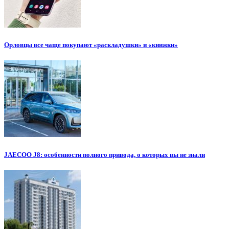
Орловцы все чаще покупают «раскладушки» и «книжки»
JAECOO J8: особенности полного привода, о которых вы не знали