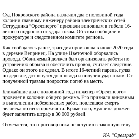
Суд Покровского района назначил два с половиной года
колонии главному инженеру района электрических сетей.
Сотрудника “Орелэнерго” признали виновным в гибели 16-
летнего подростка от удара током. Об этом сообщили в
прокуратуре и следственном комитете региона.
Как сообщалось ранее, трагедия произошла в июле 2020 года
в деревне Вепринец. На улице Цветочной оборвались
провода. Обвиняемый должен был организовать работы по
устранению обрыва и обесточить провод, считает следствие.
Однако он этого не сделал. В итоге 16-летний парень, гуляя
по деревне, дотронулся до провода и получил удар током. От
полученной травмы подросток погиб на месте.
Ближайшие два с половиной года инженер «Орелэнерго»
проведет в колонии общего режима. Его признали виновным
в выполнении небезопасных работ, повлекшем смерть
человека по неосторожности. Кроме того, мужчина должен
будет заплатить штраф в 30 000 рублей.
Отмечается, что приговор пока не вступил в законную силу.
ИА “Орелград”