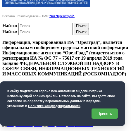
Реклама. Рекламодатель - ПАО
"СЗ "Орелстрой"
Найти:
Найти:
Информация, маркированная ИА “Орелград”, является
официальным сообщением средства массовой информации
Информационное агентство “ОрелГрад” (свидетельство о
регистрации ИА № ФС 77 – 75617 от 19 апреля 2019 года
выдано ФЕДЕРАЛЬНОЙ СЛУЖБОЙ ПО НАДЗОРУ В
СФЕРЕ СВЯЗИ, ИНФОРМАЦИОННЫХ ТЕХНОЛОГИЙ
И МАССОВЫХ КОММУНИКАЦИЙ (РОСКОМНАДЗОР)
ПОЛИТИКА КОНФИДЕНЦИАЛЬНОСТИ
К cайту подключен сервис веб-аналитики Яндекс.Метрика
СОГЛАСИЕ НА ОБРАБОТКУ ПЕРСОНАЛЬНЫХ
использующий cookies-файлы. Оставаясь на сайте, вы даете свое
ДАННЫХ
согласие на обработку персональных данных в порядке,
указанном в
Политике конфиденциальности
.
Орелград. 2026 год
Принять