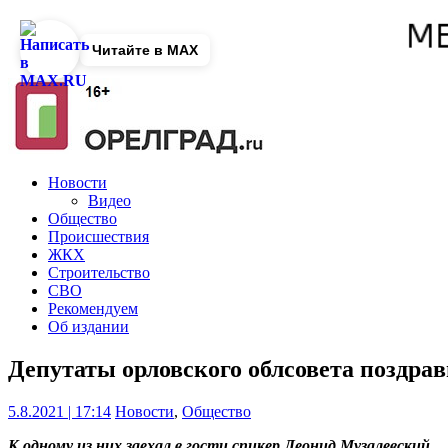
Читайте в MAX
Новости
Видео
Общество
Происшествия
ЖКХ
Строительство
СВО
Рекомендуем
Об издании
Депутаты орловского облсовета поздра
5.8.2021 | 17:14
Новости
,
Общество
К одному из них заехал в гости спикер Леонид Музалевский