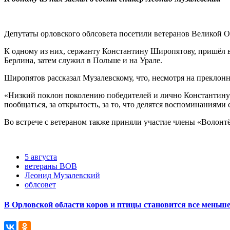
Депутаты орловского облсовета посетили ветеранов Великой О
К одному из них, сержанту Константину Широпятову, пришёл в
Берлина, затем служил в Польше и на Урале.
Широпятов рассказал Музалевскому, что, несмотря на преклонны
«Низкий поклон поколению победителей и лично Константину И
пообщаться, за открытость, за то, что делятся воспоминаниям
Во встрече с ветераном также приняли участие члены «Волон
5 августа
ветераны ВОВ
Леонид Музалевский
облсовет
В Орловской области коров и птицы становится все меньш