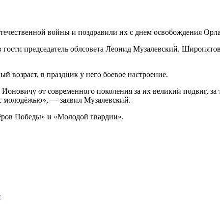
течественной войны и поздравили их с днем освобождения Орла
 гости председатель облсовета Леонид Музалевский. Широпятов 
й возраст, в праздник у него боевое настроение.
оновичу от современного поколения за их великий подвиг, за т
и с молодёжью», — заявил Музалевский.
тёров Победы» и «Молодой гвардии».
е