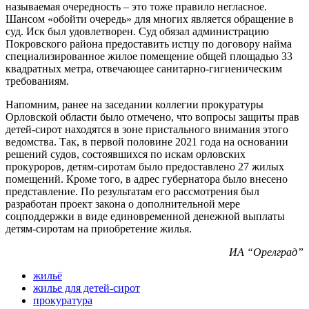
называемая очередность – это тоже правило негласное.
Шансом «обойти очередь» для многих является обращение в
суд. Иск был удовлетворен. Суд обязал администрацию
Покровского района предоставить истцу по договору найма
специализированное жилое помещение общей площадью 33
квадратных метра, отвечающее санитарно-гигиеническим
требованиям.
Напомним, ранее на заседании коллегии прокуратуры
Орловской области было отмечено, что вопросы защиты прав
детей-сирот находятся в зоне пристального внимания этого
ведомства. Так, в первой половине 2021 года на основании
решений судов, состоявшихся по искам орловских
прокуроров, детям-сиротам было предоставлено 27 жилых
помещений. Кроме того, в адрес губернатора было внесено
представление. По результатам его рассмотрения был
разработан проект закона о дополнительной мере
соцподдержки в виде единовременной денежной выплаты
детям-сиротам на приобретение жилья.
ИА “Орелград”
жильё
жилье для детей-сирот
прокуратура