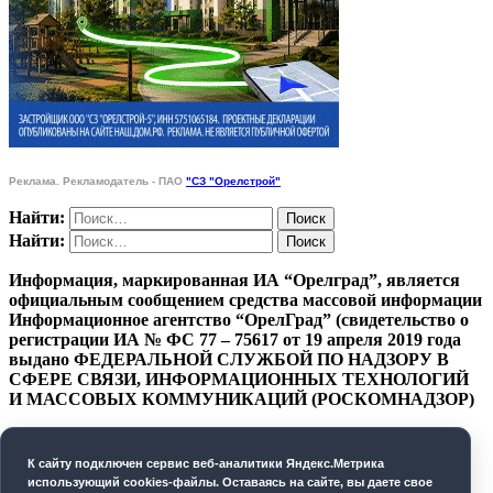
Реклама. Рекламодатель - ПАО
"СЗ "Орелстрой"
Найти:
Найти:
Информация, маркированная ИА “Орелград”, является
официальным сообщением средства массовой информации
Информационное агентство “ОрелГрад” (свидетельство о
регистрации ИА № ФС 77 – 75617 от 19 апреля 2019 года
выдано ФЕДЕРАЛЬНОЙ СЛУЖБОЙ ПО НАДЗОРУ В
СФЕРЕ СВЯЗИ, ИНФОРМАЦИОННЫХ ТЕХНОЛОГИЙ
И МАССОВЫХ КОММУНИКАЦИЙ (РОСКОМНАДЗОР)
ПОЛИТИКА КОНФИДЕНЦИАЛЬНОСТИ
К cайту подключен сервис веб-аналитики Яндекс.Метрика
СОГЛАСИЕ НА ОБРАБОТКУ ПЕРСОНАЛЬНЫХ
использующий cookies-файлы. Оставаясь на сайте, вы даете свое