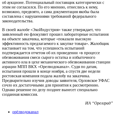
об аукционе. Потенциальный поставщик категорически с
этим не согласился. По его мнению, отнеслись к нему,
возможно, предвзято, а сама документация якобы была
составлена с нарушениями требований федерального
законодательства.
В своей жалобе «ЭкоИндустрия» также утверждает, что
заявленный ею флокулянт прошел лабораторные испытания
на объекте заказчика, которые «показали высокую
эффективность предлагаемого к закупке товара». Жалобщик
настаивает на том, что успешность испытаний
подтверждается отчетом об их проведении «в процессе
обезвоживания смеси сырого остатка и избыточного
активного ила в цехе механического обезвоживания станции
аэрации МПП ВКХ «Орелводоканал». Судя по датам,
испытания прошли в конце ноября, а спустя две недели
ростовская компания подала жалобу на заказчика.
Предварительно изучив доводы заявителя, Орловское УФАС
сочло их достаточными для принятия к рассмотрению.
Однако решение по делу позднее вынесет специально
созданная комиссия.
ИА “Орелград”
орёлводоканал