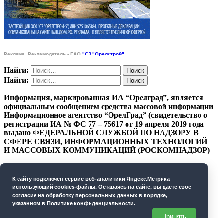
Реклама. Рекламодатель - ПАО
"СЗ "Орелстрой"
Найти:
Найти:
Информация, маркированная ИА “Орелград”, является
официальным сообщением средства массовой информации
Информационное агентство “ОрелГрад” (свидетельство о
регистрации ИА № ФС 77 – 75617 от 19 апреля 2019 года
выдано ФЕДЕРАЛЬНОЙ СЛУЖБОЙ ПО НАДЗОРУ В
СФЕРЕ СВЯЗИ, ИНФОРМАЦИОННЫХ ТЕХНОЛОГИЙ
И МАССОВЫХ КОММУНИКАЦИЙ (РОСКОМНАДЗОР)
ПОЛИТИКА КОНФИДЕНЦИАЛЬНОСТИ
К cайту подключен сервис веб-аналитики Яндекс.Метрика
СОГЛАСИЕ НА ОБРАБОТКУ ПЕРСОНАЛЬНЫХ
использующий cookies-файлы. Оставаясь на сайте, вы даете свое
ДАННЫХ
согласие на обработку персональных данных в порядке,
указанном в
Политике конфиденциальности
.
Орелград. 2026 год
Принять