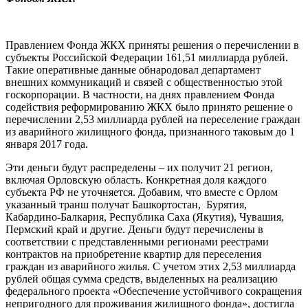
Правлением Фонда ЖКХ приняты решения о перечислении в
субъекты Российской Федерации 161,51 миллиарда рублей.
Такие оперативные данные обнародовал департамент
внешних коммуникаций и связей с общественностью этой
госкорпорации. В частности, на днях правлением Фонда
содействия реформированию ЖКХ было принято решение о
перечислении 2,53 миллиарда рублей на переселение граждан
из аварийного жилищного фонда, признанного таковым до 1
января 2017 года.
Эти деньги будут распределены – их получит 21 регион,
включая Орловскую область. Конкретная доля каждого
субъекта РФ не уточняется. Добавим, что вместе с Орлом
указанный транш получат Башкортостан, Бурятия,
Кабардино-Балкария, Республика Саха (Якутия), Чувашия,
Пермский край и другие. Деньги будут перечислены в
соответствии с представленными регионами реестрами
контрактов на приобретение квартир для переселения
граждан из аварийного жилья. С учетом этих 2,53 миллиарда
рублей общая сумма средств, выделенных на реализацию
федерального проекта «Обеспечение устойчивого сокращения
непригодного для проживания жилищного фонда», достигла