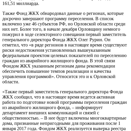
161,51 миллиарда.
Также Фонд ЖКХ обнародовал данные о регионах, которые
досрочно завершают программу переселения. В список
включено уже 46 субъектов РФ, но Орловской области среди
них нет. Более того, в начале декабря Орловщину немного
пожурил в ходе селекторного совещания первый заместитель
генерального директора Фонда ЖКХ Олег Рурин. Он
отметил, что «в ряде регионов в настоящее время существуют
риски недостижения установленных вышеуказанным
федеральным проектом целевых показателей по переселению
граждан из аварийного жилищного фонда. В этой связи
Фондом ЖКХ указанным регионам даны рекомендации
обеспечить повышение темпов реализации и качества
управления программой». Относится это и к Орловской
области.
«Также первый заместитель генерального директора Фонда
ЖКХ сообщил, что в настоящее время ведется активная
работа по подготовке новой программы переселения граждан
из аварийного жилищного фонда, – информирует
департамент внешних коммуникаций и связей с
общественностью. – В нее будут включены многоквартирные
дома, признанные непригодными для проживания после 1
января 2017 года. Фондом ЖКХ реализуется выверка реестра