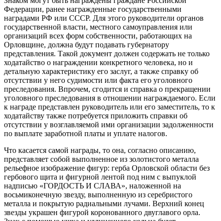
Знаком могут быть награждены граждане Российской
Федерации, ранее награжденные государственными
наградами РФ или СССР. Для этого руководители органов
государственной власти, местного самоуправления или
организаций всех форм собственности, работающих на
Орловщине, должна будут подавать губернатору
представления. Такой документ должен содержать не только
ходатайство о награждении конкретного человека, но и
детальную характеристику его заслуг, а также справку об
отсутствии у него судимости или факта его уголовного
преследования. Впрочем, сгодится и справка о прекращении
уголовного преследования в отношении награждаемого. Если
к награде представлен руководитель или его заместитель, то к
ходатайству также потребуется приложить справки об
отсутствии у возглавляемой ими организации задолженности
по выплате заработной платы и уплате налогов.
Что касается самой награды, то она, согласно описанию,
представляет собой выполненное из золотистого металла
рельефное изображение фигур: герба Орловской области без
гербового щита и фигурной лентой под ним с выпуклой
надписью «ГОРДОСТЬ И СЛАВА», наложенной на
восьмиконечную звезду, выполненную из серебристого
металла и покрытую радиальными лучами. Верхний конец
звезды украшен фигурой коронованного двуглавого орла.