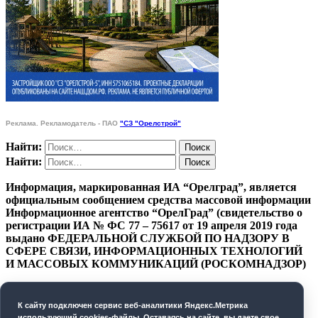
Реклама. Рекламодатель - ПАО
"СЗ "Орелстрой"
Найти:
Найти:
Информация, маркированная ИА “Орелград”, является
официальным сообщением средства массовой информации
Информационное агентство “ОрелГрад” (свидетельство о
регистрации ИА № ФС 77 – 75617 от 19 апреля 2019 года
выдано ФЕДЕРАЛЬНОЙ СЛУЖБОЙ ПО НАДЗОРУ В
СФЕРЕ СВЯЗИ, ИНФОРМАЦИОННЫХ ТЕХНОЛОГИЙ
И МАССОВЫХ КОММУНИКАЦИЙ (РОСКОМНАДЗОР)
ПОЛИТИКА КОНФИДЕНЦИАЛЬНОСТИ
К cайту подключен сервис веб-аналитики Яндекс.Метрика
СОГЛАСИЕ НА ОБРАБОТКУ ПЕРСОНАЛЬНЫХ
использующий cookies-файлы. Оставаясь на сайте, вы даете свое