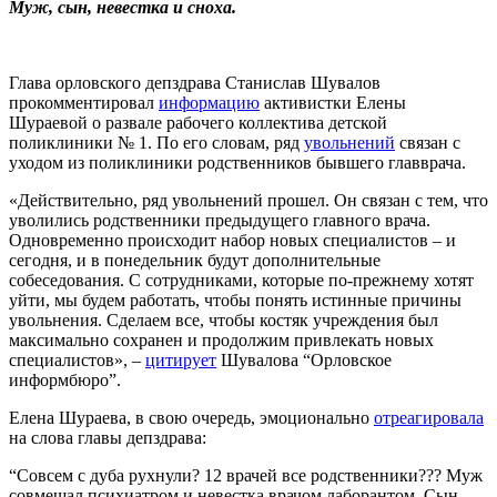
Муж, сын, невестка и сноха.
Глава орловского депздрава Станислав Шувалов
прокомментировал
информацию
активистки Елены
Шураевой о развале рабочего коллектива детской
поликлиники № 1. По его словам, ряд
увольнений
связан с
уходом из поликлиники родственников бывшего главврача.
«Действительно, ряд увольнений прошел. Он связан с тем, что
уволились родственники предыдущего главного врача.
Одновременно происходит набор новых специалистов – и
сегодня, и в понедельник будут дополнительные
собеседования. С сотрудниками, которые по-прежнему хотят
уйти, мы будем работать, чтобы понять истинные причины
увольнения. Сделаем все, чтобы костяк учреждения был
максимально сохранен и продолжим привлекать новых
специалистов», –
цитирует
Шувалова “Орловское
информбюро”.
Елена Шураева, в свою очередь, эмоционально
отреагировала
на слова главы депздрава:
“Совсем с дуба рухнули? 12 врачей все родственники??? Муж
совмещал психиатром и невестка врачом лаборантом. Сын