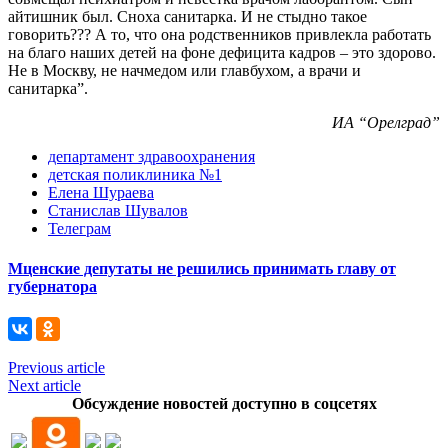
айтишник был. Сноха санитарка. И не стыдно такое
говорить??? А то, что она родственников привлекла работать
на благо наших детей на фоне дефицита кадров – это здорово.
Не в Москву, не начмедом или главбухом, а врачи и
санитарка”.
ИА “Орелград”
департамент здравоохранения
детская поликлиника №1
Елена Шураева
Станислав Шувалов
Телеграм
Мценские депутаты не решились принимать главу от
губернатора
Previous article
Next article
Обсуждение новостей доступно в соцсетях