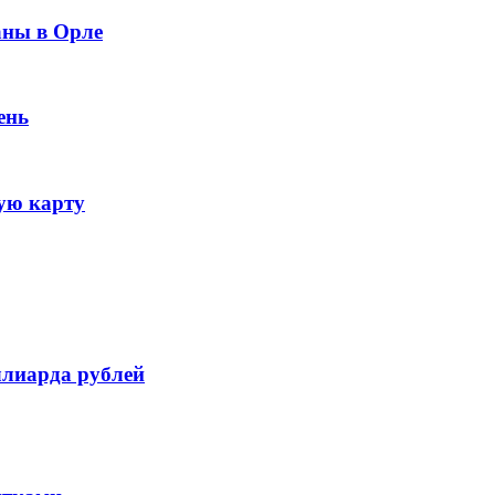
аны в Орле
ень
ую карту
ллиарда рублей