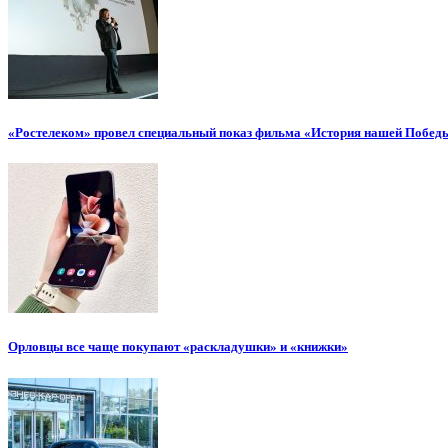
«Ростелеком» провел специальный показ фильма «История нашей Побед
Орловцы все чаще покупают «раскладушки» и «книжки»