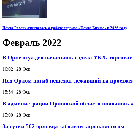
Почта России отчиталась о работе сервиса «Почта Бизнес» в 2026 году
Февраль 2022
В Орле осужден начальник отдела УКХ, торгова
16:02 | 28 Фев
Под Орлом погиб пешеход, лежавший на проезжей
15:54 | 28 Фев
В администрации Орловской области появилось 
15:00 | 28 Фев
За сутки 502 орловца заболели коронавирусом