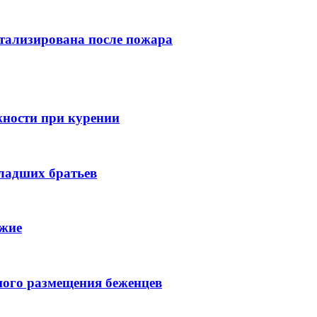
тализирована после пожара
жности при курении
ладших братьев
ужие
ного размещения беженцев