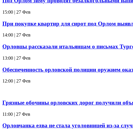
Под Орлом зиму проводят безалкогольными нап
15:00 | 27 Фев
При покупке квартир для сирот под Орлом выяв
14:00 | 27 Фев
Орловцы рассказали итальянцам о письмах Тург
13:00 | 27 Фев
Обеспеченность орловской полиции оружием оказ
12:00 | 27 Фев
Грязные обочины орловских дорог получили объ
11:00 | 27 Фев
Орловчанка едва не стала уголовницей из-за слу