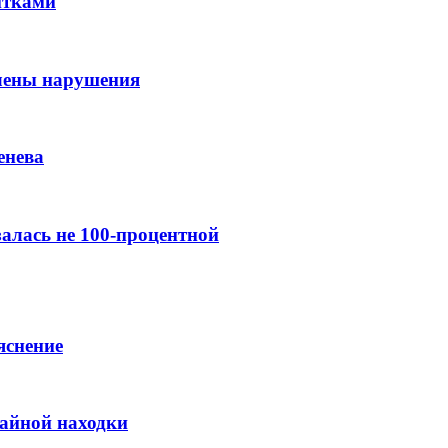
итками
лены нарушения
енева
алась не 100-процентной
яснение
чайной находки