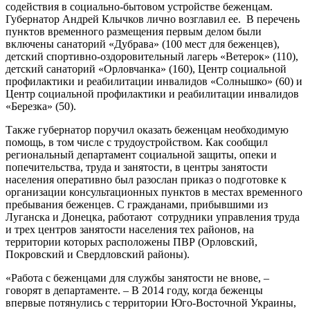
содействия в социально-бытовом устройстве беженцам.
Губернатор Андрей Клычков лично возглавил ее. В перечень
пунктов временного размещения первым делом были
включены санаторий «Дубрава» (100 мест для беженцев),
детский спортивно-оздоровительный лагерь «Ветерок» (110),
детский санаторий «Орловчанка» (160), Центр социальной
профилактики и реабилитации инвалидов «Солнышко» (60) и
Центр социальной профилактики и реабилитации инвалидов
«Березка» (50).
Также губернатор поручил оказать беженцам необходимую
помощь, в том числе с трудоустройством. Как сообщил
региональный департамент социальной защиты, опеки и
попечительства, труда и занятости, в центры занятости
населения оперативно был разослан приказ о подготовке к
организации консультационных пунктов в местах временного
пребывания беженцев. С гражданами, прибывшими из
Луганска и Донецка, работают сотрудники управления труда
и трех центров занятости населения тех районов, на
территории которых расположены ПВР (Орловский,
Покровский и Свердловский районы).
«Работа с беженцами для службы занятости не внове, –
говорят в департаменте. – В 2014 году, когда беженцы
впервые потянулись с территории Юго-Восточной Украины,