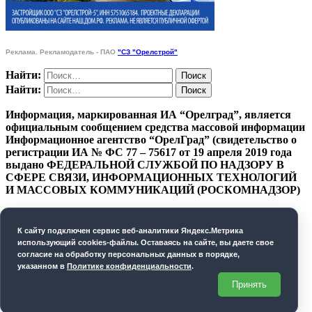
Реклама. Рекламодатель - ПАО
"СЗ "Орелстрой"
Найти:
Найти:
Информация, маркированная ИА “Орелград”, является
официальным сообщением средства массовой информации
Информационное агентство “ОрелГрад” (свидетельство о
регистрации ИА № ФС 77 – 75617 от 19 апреля 2019 года
выдано ФЕДЕРАЛЬНОЙ СЛУЖБОЙ ПО НАДЗОРУ В
СФЕРЕ СВЯЗИ, ИНФОРМАЦИОННЫХ ТЕХНОЛОГИЙ
И МАССОВЫХ КОММУНИКАЦИЙ (РОСКОМНАДЗОР)
ПОЛИТИКА КОНФИДЕНЦИАЛЬНОСТИ
К cайту подключен сервис веб-аналитики Яндекс.Метрика
СОГЛАСИЕ НА ОБРАБОТКУ ПЕРСОНАЛЬНЫХ
использующий cookies-файлы. Оставаясь на сайте, вы даете свое
ДАННЫХ
согласие на обработку персональных данных в порядке,
указанном в
Политике конфиденциальности
.
Орелград. 2026 год
Принять