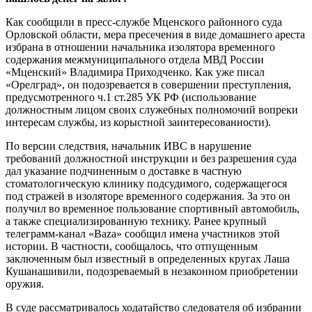
Как сообщили в пресс-службе Мценского районного суда
Орловской области, мера пресечения в виде домашнего ареста
избрана в отношении начальника изолятора временного
содержания межмуниципального отдела МВД России
«Мценский» Владимира Приходченко. Как уже писал
«Орелград», он подозревается в совершении преступления,
предусмотренного ч.1 ст.285 УК РФ (использование
должностным лицом своих служебных полномочий вопреки
интересам службы, из корыстной заинтересованности).
По версии следствия, начальник ИВС в нарушение
требований должностной инструкции и без разрешения суда
дал указание подчиненным о доставке в частную
стоматологическую клинику подсудимого, содержащегося
под стражей в изоляторе временного содержания. За это он
получил во временное пользование спортивный автомобиль,
а также специализированную технику. Ранее крупный
телеграмм-канал «Baza» сообщил имена участников этой
истории. В частности, сообщалось, что отпущенным
заключенным был известный в определенных кругах Лаша
Кушанашивили, подозреваемый в незаконном приобретении
оружия.
В суде рассматривалось ходатайство следователя об избрании