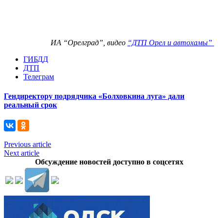
ИА “Орелград”, видео
“ДТП Орел и автохамы”
ГИБДД
ДТП
Телеграм
Гендиректору подрядчика «Болховкина луга» дали
реальный срок
Previous article
Next article
Обсуждение новостей доступно в соцсетях