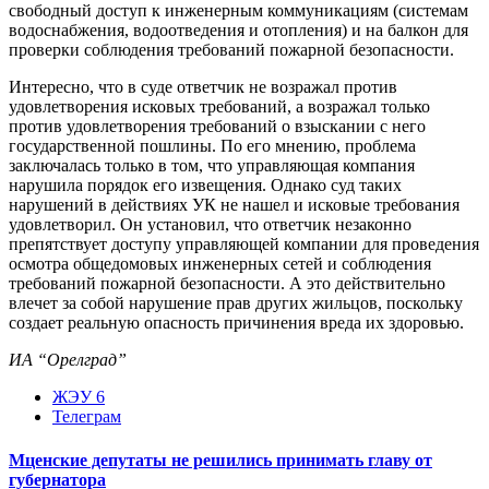
свободный доступ к инженерным коммуникациям (системам
водоснабжения, водоотведения и отопления) и на балкон для
проверки соблюдения требований пожарной безопасности.
Интересно, что в суде ответчик не возражал против
удовлетворения исковых требований, а возражал только
против удовлетворения требований о взыскании с него
государственной пошлины. По его мнению, проблема
заключалась только в том, что управляющая компания
нарушила порядок его извещения. Однако суд таких
нарушений в действиях УК не нашел и исковые требования
удовлетворил. Он установил, что ответчик незаконно
препятствует доступу управляющей компании для проведения
осмотра общедомовых инженерных сетей и соблюдения
требований пожарной безопасности. А это действительно
влечет за собой нарушение прав других жильцов, поскольку
создает реальную опасность причинения вреда их здоровью.
ИА “Орелград”
ЖЭУ 6
Телеграм
Мценские депутаты не решились принимать главу от
губернатора