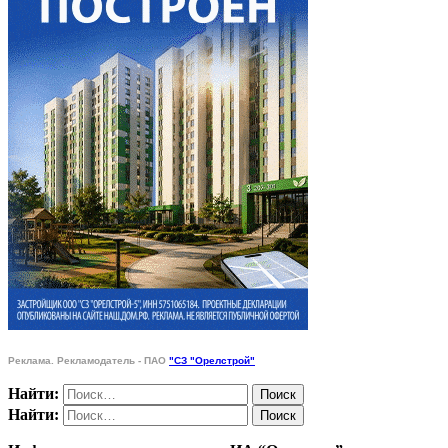
Реклама. Рекламодатель - ПАО
"СЗ "Орелстрой"
Найти:
Найти: