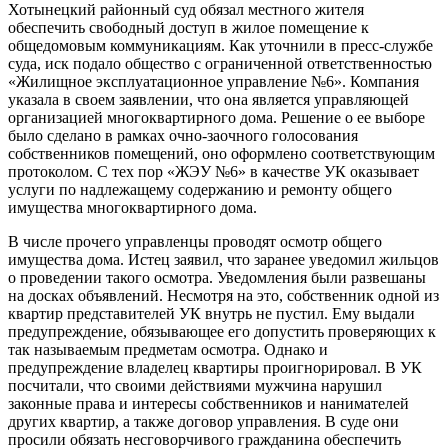
Хотынецкий районный суд обязал местного жителя
обеспечить свободный доступ в жилое помещение к
общедомовым коммуникациям. Как уточнили в пресс-службе
суда, иск подало общество с ограниченной ответственностью
«Жилищное эксплуатационное управление №6». Компания
указала в своем заявлении, что она является управляющей
организацией многоквартирного дома. Решение о ее выборе
было сделано в рамках очно-заочного голосования
собственников помещений, оно оформлено соответствующим
протоколом. С тех пор «ЖЭУ №6» в качестве УК оказывает
услуги по надлежащему содержанию и ремонту общего
имущества многоквартирного дома.
В числе прочего управленцы проводят осмотр общего
имущества дома. Истец заявил, что заранее уведомил жильцов
о проведении такого осмотра. Уведомления были развешаны
на досках объявлений. Несмотря на это, собственник одной из
квартир представителей УК внутрь не пустил. Ему выдали
предупреждение, обязывающее его допустить проверяющих к
так называемым предметам осмотра. Однако и
предупреждение владелец квартиры проигнорировал. В УК
посчитали, что своими действиями мужчина нарушил
законные права и интересы собственников и нанимателей
других квартир, а также договор управления. В суде они
просили обязать несговорчивого гражданина обеспечить