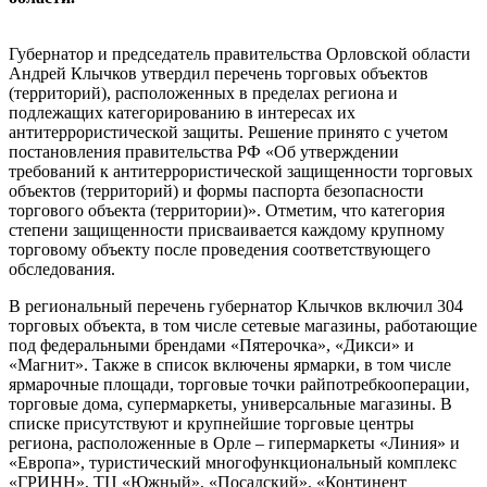
Губернатор и председатель правительства Орловской области
Андрей Клычков утвердил перечень торговых объектов
(территорий), расположенных в пределах региона и
подлежащих категорированию в интересах их
антитеррористической защиты. Решение принято с учетом
постановления правительства РФ «Об утверждении
требований к антитеррористической защищенности торговых
объектов (территорий) и формы паспорта безопасности
торгового объекта (территории)». Отметим, что категория
степени защищенности присваивается каждому крупному
торговому объекту после проведения соответствующего
обследования.
В региональный перечень губернатор Клычков включил 304
торговых объекта, в том числе сетевые магазины, работающие
под федеральными брендами «Пятерочка», «Дикси» и
«Магнит». Также в список включены ярмарки, в том числе
ярмарочные площади, торговые точки райпотребкооперации,
торговые дома, супермаркеты, универсальные магазины. В
списке присутствуют и крупнейшие торговые центры
региона, расположенные в Орле – гипермаркеты «Линия» и
«Европа», туристический многофункциональный комплекс
«ГРИНН», ТЦ «Южный», «Посадский», «Континент