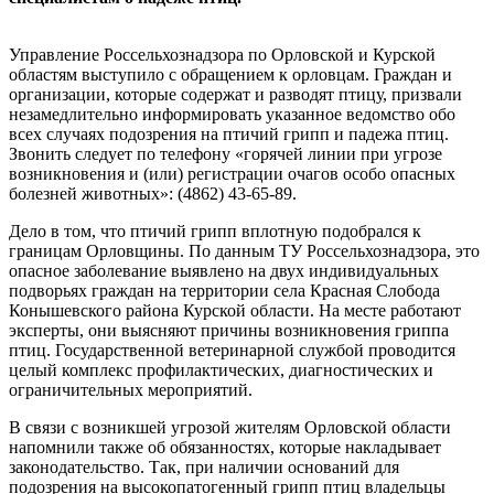
Управление Россельхознадзора по Орловской и Курской
областям выступило с обращением к орловцам. Граждан и
организации, которые содержат и разводят птицу, призвали
незамедлительно информировать указанное ведомство обо
всех случаях подозрения на птичий грипп и падежа птиц.
Звонить следует по телефону «горячей линии при угрозе
возникновения и (или) регистрации очагов особо опасных
болезней животных»: (4862) 43-65-89.
Дело в том, что птичий грипп вплотную подобрался к
границам Орловщины. По данным ТУ Россельхознадзора, это
опасное заболевание выявлено на двух индивидуальных
подворьях граждан на территории села Красная Слобода
Конышевского района Курской области. На месте работают
эксперты, они выясняют причины возникновения гриппа
птиц. Государственной ветеринарной службой проводится
целый комплекс профилактических, диагностических и
ограничительных мероприятий.
В связи с возникшей угрозой жителям Орловской области
напомнили также об обязанностях, которые накладывает
законодательство. Так, при наличии оснований для
подозрения на высокопатогенный грипп птиц владельцы