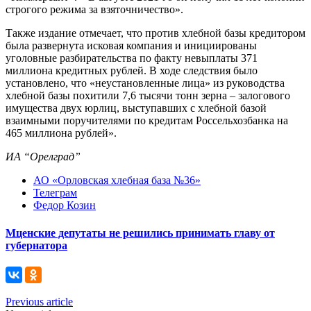
строгого режима за взяточничество».
Также издание отмечает, что против хлебной базы кредитором
была развернута исковая компания и инициированы
уголовные разбирательства по факту невыплаты 371
миллиона кредитных рублей. В ходе следствия было
установлено, что «неустановленные лица» из руководства
хлебной базы похитили 7,6 тысячи тонн зерна – залогового
имущества двух юрлиц, выступавших с хлебной базой
взаимными поручителями по кредитам Россельхозбанка на
465 миллиона рублей».
ИА “Орелград”
АО «Орловская хлебная база №36»
Телеграм
Федор Козин
Мценские депутаты не решились принимать главу от
губернатора
Previous article