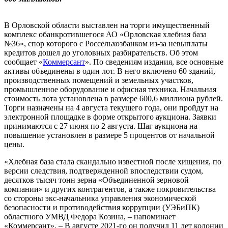
В Орловской области выставлен на торги имущественный
комплекс обанкротившегося АО «Орловская хлебная база
№36», спор которого с Россельхозбанком из-за невыплаты
кредитов дошел до уголовных разбирательств. Об этом
сообщает «
Коммерсант
». По сведениям издания, все основные
активы объединены в один лот. В него включено 60 зданий,
производственных помещений и земельных участков,
промышленное оборудование и офисная техника. Начальная
стоимость лота установлена в размере 600,6 миллиона рублей.
Торги назначены на 4 августа текущего года, они пройдут на
электронной площадке в форме открытого аукциона. Заявки
принимаются с 27 июня по 2 августа. Шаг аукциона на
повышение установлен в размере 5 процентов от начальной
цены.
«Хлебная база стала скандально известной после хищения, по
версии следствия, подтвержденной впоследствии судом,
десятков тысяч тонн зерна «Объединенной зерновой
компании» и других контрагентов, а также покровительства
со стороны экс-начальника управления экономической
безопасности и противодействия коррупции (УЭБиПК)
областного УМВД Федора Козина, – напоминает
«Коммерсант». – В августе 2021-го он получил 11 лет колонии