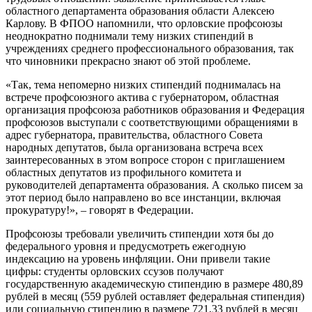
областного департамента образования области Алексею
Карлову. В ФПОО напомнили, что орловские профсоюзы
неоднократно поднимали тему низких стипендий в
учреждениях среднего профессионального образования, так
что чиновники прекрасно знают об этой проблеме.
«Так, тема непомерно низких стипендий поднималась на
встрече профсоюзного актива с губернатором, областная
организация профсоюза работников образования и Федерация
профсоюзов выступали с соответствующими обращениями в
адрес губернатора, правительства, областного Совета
народных депутатов, была организована встреча всех
заинтересованных в этом вопросе сторон с приглашением
областных депутатов из профильного комитета и
руководителей департамента образования. А сколько писем за
этот период было направлено во все инстанции, включая
прокуратуру!», – говорят в Федерации.
Профсоюзы требовали увеличить стипендии хотя бы до
федерального уровня и предусмотреть ежегодную
индексацию на уровень инфляции. Они привели такие
цифры: студенты орловских ссузов получают
государственную академическую стипендию в размере 480,89
рублей в месяц (559 рублей оставляет федеральная стипендия)
или социальную стипендию в размере 721,33 рублей в месяц