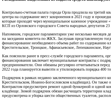
Контрольно-счетная палата города Орла продлила на третий к
центра на содержание мест захоронения в 2021 году и прошедш
которые проходят через муниципальное казенное учреждение 
КСП из Орловского городского Совета народных депутатов 23 
Напомним, городские парламентарии уже несколько месяцев де
на заседании комитета по ЖКХ. Заслушав представленную тог
финансирование необходимого объема работ по содержанию кл
Крестительское, Троицкое, Афанасьевское, Лепешкинское, Нау
Как пояснили ранее в пресс-службе городского парламента, о
финансирования заключает муниципальные контракты с подря
предприниматели. Они обязаны регулярно отчитываться перед 
2022 года планируется вывезти и утилизировать порядка 400 то
Подрядчик в рамках недавно заключенного муниципального ко
Крестительском, Иоанно-Богословском кладбищах). Он также об
Контрактом предусмотрен ремонт одной бункерной и одной ко
кладбище. Зимой подрядчик обязан расчищать территории клад
предусмотрена и уборка шести общественных туалетов, располо