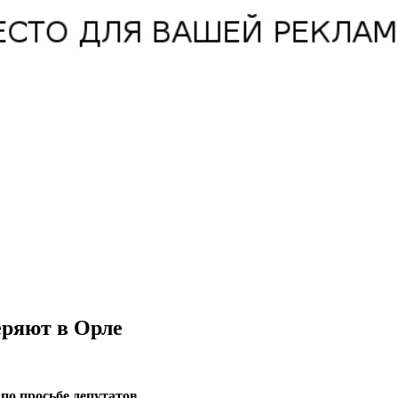
еряют в Орле
по просьбе депутатов.