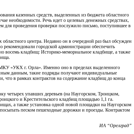
зования казенных средств, выделенных из бюджета областного
учае необходимости. Речь идет о целевых денежных средствах,
ем для проведения проверки послужило письмо, поступившее в
 областного центра. Недавно он в очередной раз был обсужден
о рекомендовали городской администрации обеспечить
но восемь кладбищ: Историко-мемориальное кладбище, а также
бища.
 МКУ «УКХ г. Орла». Именно оно в пределах выделенного
упным данным, такие подряды получают индивидуальные
, что в рамках контрактов на содержание кладбищ до конца
ку четырех упавших деревьев (на Наугорском, Троицком,
Троицкого и Крестительского кладбищ площадью 1,1 га.
ищах, а также установка одной новой площадки на Наугорском
е посыпать песком пешеходные дорожки и проезды. Контрактом
ИА “Орелград”