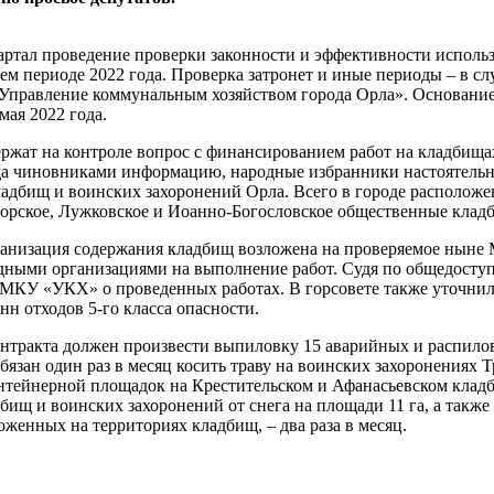
вартал проведение проверки законности и эффективности исполь
ем периоде 2022 года. Проверка затронет и иные периоды – в сл
«Управление коммунальным хозяйством города Орла». Основани
мая 2022 года.
ржат на контроле вопрос с финансированием работ на кладбищах
да чиновниками информацию, народные избранники настоятельн
адбищ и воинских захоронений Орла. Всего в городе расположе
горское, Лужковское и Иоанно-Богословское общественные клад
рганизация содержания кладбищ возложена на проверяемое ныне
дными организациями на выполнение работ. Судя по общедост
МКУ «УКХ» о проведенных работах. В горсовете также уточнили
нн отходов 5-го класса опасности.
нтракта должен произвести выпиловку 15 аварийных и распилов
язан один раз в месяц косить траву на воинских захоронениях 
нтейнерной площадок на Крестительском и Афанасьевском кладб
бищ и воинских захоронений от снега на площади 11 га, а такж
женных на территориях кладбищ, – два раза в месяц.