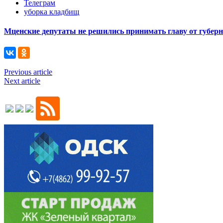
Телеграм
уборка кладбищ
Мценские депутаты не решились принимать главу от губер
Previous article
Next article