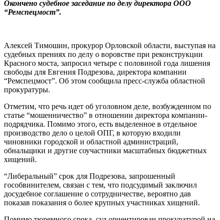
Окончено судебное заседание по делу директора ООО
“Ремспецмост”.
Алексей Тимошин, прокурор Орловской области, выступая на
судебных прениях по делу о воровстве при реконструкции
Красного моста, запросил четыре с половиной года лишения
свободы для Евгения Подрезова, директора компании
“Ремспецмост”. Об этом сообщила пресс-служба областной
прокуратуры.
Отметим, что речь идет об уголовном деле, возбужденном по
статье “мошенничество” в отношении директора компании-
подрядчика. Помимо этого, есть выделенное в отдельное
производство дело о целой ОПГ, в которую входили
чиновники городской и областной администраций,
обнальщики и другие соучастники масштабных бюджетных
хищений.
“Либеральный” срок для Подрезова, запрошенный
гособвинителем, связан с тем, что подсудимый заключил
досудебное соглашение о сотрудничестве, вероятно дав
показав показания о более крупных участниках хищений.
Помимо тюремного срока, суд ориентирован прокуратурой на