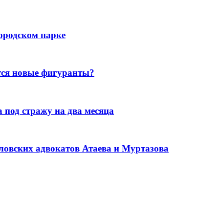
ородском парке
тся новые фигуранты?
под стражу на два месяца
рловских адвокатов Атаева и Муртазова