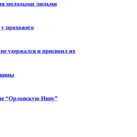
емя молодыми людьми
 у прохожего
не удержался и присвоил их
вщины
ие “Орловскую Ниву”