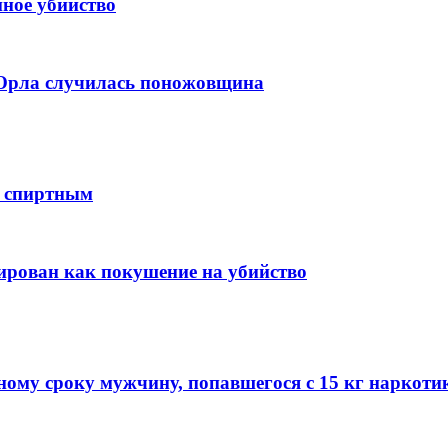
нное убийство
 Орла случилась поножовщина
я спиртным
рован как покушение на убийство
ому сроку мужчину, попавшегося с 15 кг наркоти