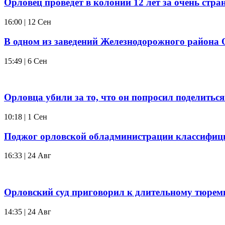
Орловец проведет в колонии 12 лет за очень стра
16:00 | 12 Сен
В одном из заведений Железнодорожного района
15:49 | 6 Сен
Орловца убили за то, что он попросил поделитьс
10:18 | 1 Сен
Поджог орловской обладминистрации классифици
16:33 | 24 Авг
Орловский суд приговорил к длительному тюремн
14:35 | 24 Авг