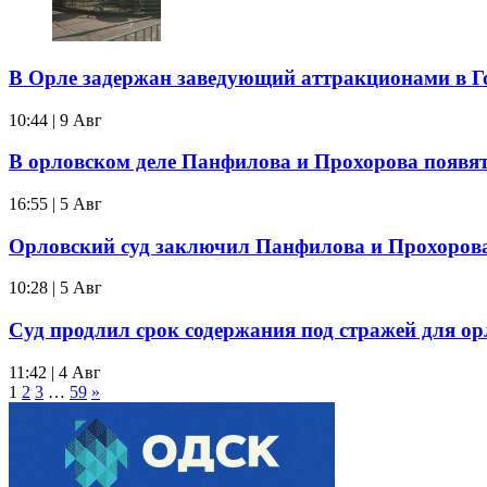
В Орле задержан заведующий аттракционами в Г
10:44 | 9 Авг
В орловском деле Панфилова и Прохорова появя
16:55 | 5 Авг
Орловский суд заключил Панфилова и Прохорова 
10:28 | 5 Авг
Суд продлил срок содержания под стражей для о
11:42 | 4 Авг
1
2
3
…
59
»