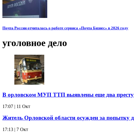
Почта России отчиталась о работе сервиса «Почта Бизнес» в 2026 году
уголовное дело
В орловском МУП ТТП выявлены еще два престу
17:07 | 11 Окт
Житель Орловской области осужден за попытку 
17:13 | 7 Окт