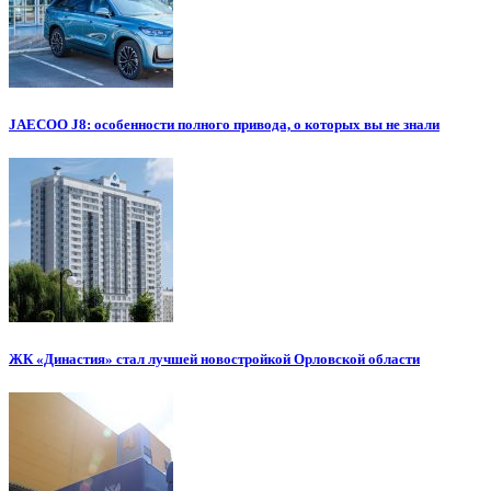
JAECOO J8: особенности полного привода, о которых вы не знали
ЖК «Династия» стал лучшей новостройкой Орловской области