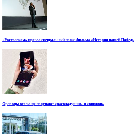
«Ростелеком» провел специальный показ фильма «История нашей Побед
Орловцы все чаще покупают «раскладушки» и «книжки»