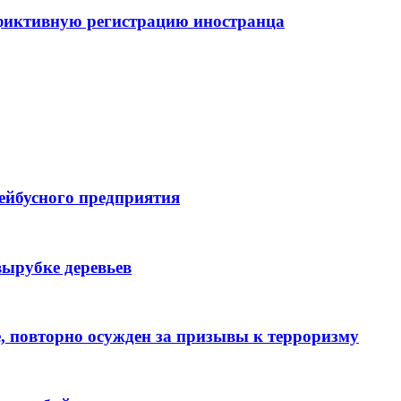
 фиктивную регистрацию иностранца
ейбусного предприятия
вырубке деревьев
 повторно осужден за призывы к терроризму