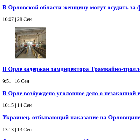
В Орловской области женщину могут осудить за
10:07 | 28 Сен
В Орле задержан замдиректора Трамвайно-тролл
9:51 | 16 Сен
В Орле возбуждено уголовное дело о незаконной 
10:15 | 14 Сен
Украинец, отбывающий наказание на Орловщине,
13:13 | 13 Сен