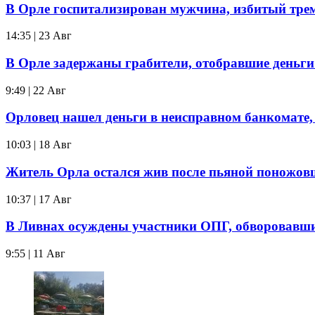
В Орле госпитализирован мужчина, избитый тр
14:35 | 23 Авг
В Орле задержаны грабители, отобравшие деньги
9:49 | 22 Авг
Орловец нашел деньги в неисправном банкомате, 
10:03 | 18 Авг
Житель Орла остался жив после пьяной поножо
10:37 | 17 Авг
В Ливнах осуждены участники ОПГ, обворовавш
9:55 | 11 Авг