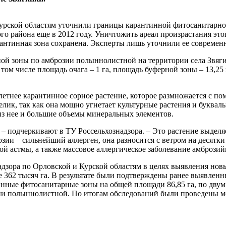
урской областям уточнили границы карантинной фитосанитарно
кого района еще в 2012 году. Уничтожить ареал произрастания это
арантинная зона сохранена. Эксперты лишь уточнили ее совреме
ой зоны по амброзии полыннолистной на территории села Звяги
в том числе площадь очага – 1 га, площадь буферной зоны – 13,2
летнее карантинное сорное растение, которое размножается с п
елик, так как она мощно угнетает культурные растения и буквал
 из нее и большие объемы минеральных элементов.
 – подчеркивают в ТУ Россельхознадзора. – Это растение выдел
зии – сильнейший аллерген, она разносится с ветром на десятки
й астмы, а также массовое аллергическое заболевание амбрози
адзора по Орловской и Курской областям в целях выявления нов
 362 тысяч га. В результате были подтверждены ранее выявлен
инные фитосанитарные зоны на общей площади 86,85 га, по дву
ии полыннолистной. По итогам обследований были проведены м