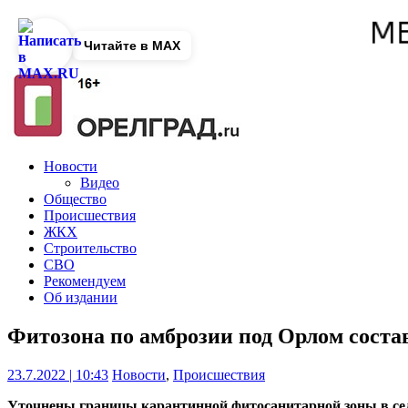
Читайте в MAX
Новости
Видео
Общество
Происшествия
ЖКХ
Строительство
СВО
Рекомендуем
Об издании
Фитозона по амброзии под Орлом состав
23.7.2022 | 10:43
Новости
,
Происшествия
Уточнены границы карантинной фитосанитарной зоны в се