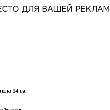
ила 14 га
ле Звягинки.