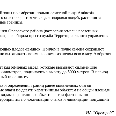
й зоны по амброзии полыннолистной вида Ambrosia
го опасного, в том числе для здоровья людей, растения за
нные границы.
нки Орловского района (категория земель населенных
5 га», – сообщила пресс-служба Территориального управления
омощью плодов-семянок. Причем в почве семена сохраняют
ьно вытягивает своими корнями из почвы всю влагу. Амброзия
яет ряд эфирных масел, которые вызывают сильнейшие
 километров, поднимаясь в высоту до 5000 метров. В период
йный поллиноз».
ых и определения границ ранее выявленных очагов
ные очаги по девяти карантинным объектам на общей площади
м видам карантинных объектов – три фитозоны по
ероприятия по локализации очагов и ликвидации популяций
ИА “Орелград”