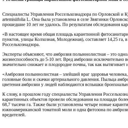
Специалисты Управления Россельхознадзора по Орловской и К
artemisiifоlia L. Она была установлена в селе Звягинки Орловс
прошедшие 10 лет не удалось. По результатам обследования к
«В настоящее время общая площадь карантинной фитосанитарн
пунктов, улицы Колхозная, Молодежная), составляет 14,25 га, 
Россельхознадзора.
Эксперты объясняют, что амброзия полыннолистная – это одно
жизнеспособность до 5-10 лет. Вред амброзии исключительно в
значительно снижает и плодородие почвы, так как вытягивает
«Амброзия полыннолистная – злейший враг здоровья человека,
головные боли и скачки артериального давления. Пыльца амбро
цветения амброзии у людей наблюдаются вспышки бронхиально
К слову, в прошлом году специалисты Управления Россельхозн
карантинных объектов провели обследования на площади более
68,7 тысячи га. Также были установлены четыре новые карант
южноамериканской томатной моли и одна фитозона по амброз
вредителей.