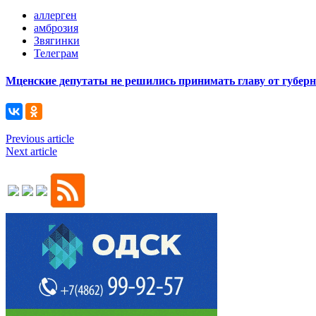
аллерген
амброзия
Звягинки
Телеграм
Мценские депутаты не решились принимать главу от губер
Previous article
Next article