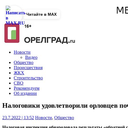
Читайте в MAX
Новости
Видео
Общество
Происшествия
ЖКХ
Строительство
СВО
Рекомендуем
Об издании
Налоговики удовлетворили орловцев по
23.7.2022 | 13:52
Новости
,
Общество
Налоговая инспекция обнародовала результаты «обратной с