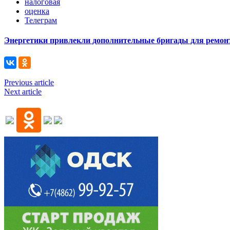
налоговая
оценка
Телеграм
Энергетики привлекли дополнительные бригады для ремонт
Previous article
Next article