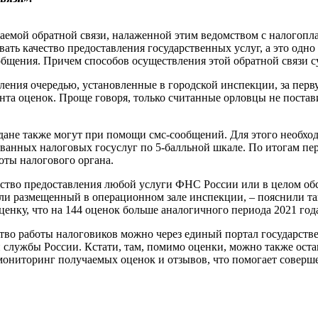
аемой обратной связи, налаженной этим ведомством с налогопла
вать качество предоставления государственных услуг, а это одн
бщения. Причем способов осуществления этой обратной связи с
ения очередью, установленные в городской инспекции, за перв
нта оценок. Проще говоря, только считанные орловцы не поста
дане также могут при помощи смс-сообщений. Для этого необхо
ванных налоговых госуслуг по 5-балльной шкале. По итогам пер
оты налогового органа.
тво предоставления любой услуги ФНС России или в целом обсл
или размещенный в операционном зале инспекции, – пояснили т
енку, что на 144 оценок больше аналогичного периода 2021 года
ство работы налоговиков можно через единый портал государстве
службы России. Кстати, там, помимо оценки, можно также остав
ониторинг получаемых оценок и отзывов, что помогает соверш