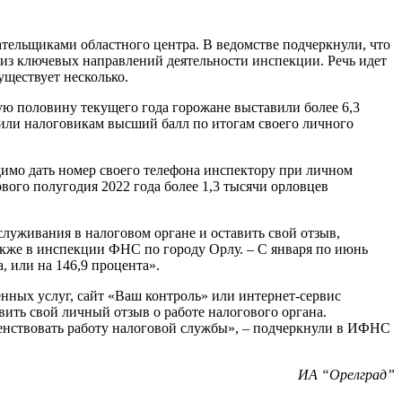
тельщиками областного центра. В ведомстве подчеркнули, что
о из ключевых направлений деятельности инспекции. Речь идет
уществует несколько.
ую половину текущего года горожане выставили более 6,3
вили налоговикам высший балл по итогам своего личного
димо дать номер своего телефона инспектору при личном
вого полугодия 2022 года более 1,3 тысячи орловцев
уживания в налоговом органе и оставить свой отзыв,
акже в инспекции ФНС по городу Орлу. – С января по июнь
, или на 146,9 процента».
нных услуг, сайт «Ваш контроль» или интернет-сервис
ить свой личный отзыв о работе налогового органа.
енствовать работу налоговой службы», – подчеркнули в ИФНС
ИА “Орелград”