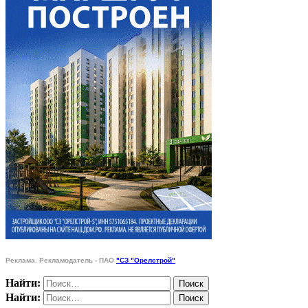
Реклама. Рекламодатель - ПАО
"СЗ "Орелстрой"
Найти:
Найти: