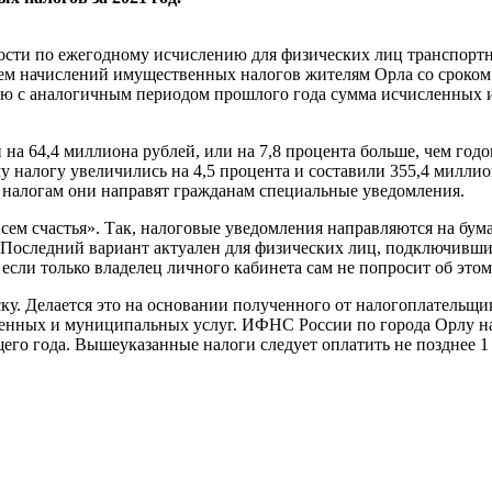
ти по ежегодному исчислению для физических лиц транспортног
ем начислений имущественных налогов жителям Орла со сроком у
нию с аналогичным периодом прошлого года сумма исчисленных
 на 64,4 миллиона рублей, или на 7,8 процента больше, чем год
у налогу увеличились на 4,5 процента и составили 355,4 миллио
 налогам они направят гражданам специальные уведомления.
исем счастья». Так, налоговые уведомления направляются на бу
 Последний вариант актуален для физических лиц, подключивши
сли только владелец личного кабинета сам не попросит об этом
у. Делается это на основании полученного от налогоплательщик
енных и муниципальных услуг. ИФНС России по города Орлу на
его года. Вышеуказанные налоги следует оплатить не позднее 1 