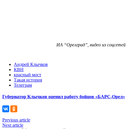
ИА “Орелград”, видео из соцсетей
Андрей Клычков
КВН
красный мост
Такая история
Телеграм
Губернатор Клычков оценил работу бойцов «БАРС-Орел»
Previous article
Next article