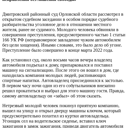
Дмитровский районный суд Орловской области рассмотрел в
открытом судебном заседании в особом порядке судебного
разбирательства уголовное дело в отношении местного
жителя, ранее не судимого. Молодого человека обвиняли в
совершении преступления, предусмотренного частью 1 статьи
166 УК РФ (неправомерное завладение чужим автомобилем
без цели хищения). Иными словами, это было дело об угоне.
Преступление было совершено в конце марта 2022 года.
Как установил суд, около восьми часов вечера владелец
автомобиля подъехал к дому, припарковался и поставил
машину на сигнализацию. После этого он вошел в дом, где
находилась компания молодых людей, распивающих
спиртные напитки. Автовладелец присоединился к застолью.
В первом часу ночи один из его собутыльников внезапно
решил прокатиться и выбрал для этого машину гостя. Правда,
самому автовладельцу он «забыл» об этом сказать.
Нетрезвый молодой человек покинул приятную компанию,
вышел на улицу и открыл дверцу машины ключом, который
предусмотрительно похитил из куртки автовладельца.
Угонщик сел на водительское сиденье, вставил ключ
зажигания в замок зажигания, приведя двигатель автомобиля