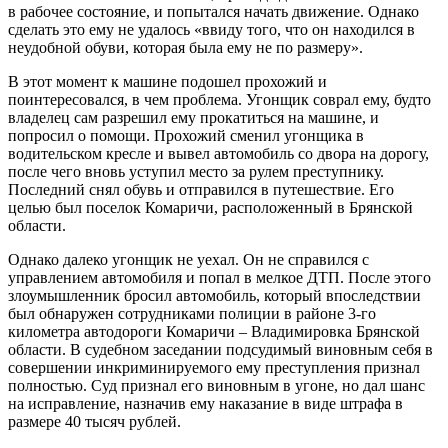
в рабочее состояние, и попытался начать движение. Однако
сделать это ему не удалось «ввиду того, что он находился в
неудобной обуви, которая была ему не по размеру».
В этот момент к машине подошел прохожий и
поинтересовался, в чем проблема. Угонщик соврал ему, будто
владелец сам разрешил ему прокатиться на машине, и
попросил о помощи. Прохожий сменил угонщика в
водительском кресле и вывел автомобиль со двора на дорогу,
после чего вновь уступил место за рулем преступнику.
Последний снял обувь и отправился в путешествие. Его
целью был поселок Комаричи, расположенный в Брянской
области.
Однако далеко угонщик не уехал. Он не справился с
управлением автомобиля и попал в мелкое ДТП. После этого
злоумышленник бросил автомобиль, который впоследствии
был обнаружен сотрудниками полиции в районе 3-го
километра автодороги Комаричи – Владимировка Брянской
области. В судебном заседании подсудимый виновным себя в
совершении инкриминируемого ему преступления признал
полностью. Суд признал его виновным в угоне, но дал шанс
на исправление, назначив ему наказание в виде штрафа в
размере 40 тысяч рублей.