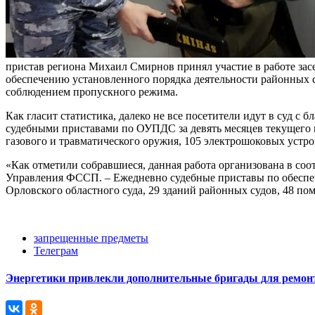
пристав региона Михаил Смирнов принял участие в работе зас
обеспечению установленного порядка деятельности районных с
соблюдением пропускного режима.
Как гласит статистика, далеко не все посетители идут в суд 
судебными приставами по ОУПДС за девять месяцев текущего г
газового и травматического оружия, 105 электрошоковых устр
«Как отметили собравшиеся, данная работа организована в со
Управления ФССП. – Ежедневно судебные приставы по обеспеч
Орловского областного суда, 29 зданий районных судов, 48 п
запрещенные предметы
Телеграм
Энергетики привлекли дополнительные бригады для ремонт