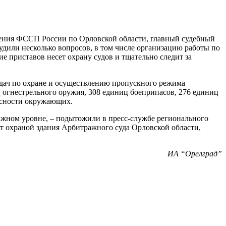
ения ФССП России по Орловской области, главный судебный
удили несколько вопросов, в том числе организацию работы по
 приставов несет охрану судов и тщательно следит за
 задач по охране и осуществлению пропускного режима
 огнестрельного оружия, 308 единиц боеприпасов, 276 единиц
пасности окружающих.
олжном уровне, – подытожили в пресс-службе регионального
 охраной здания Арбитражного суда Орловской области,
ИА “Орелград”