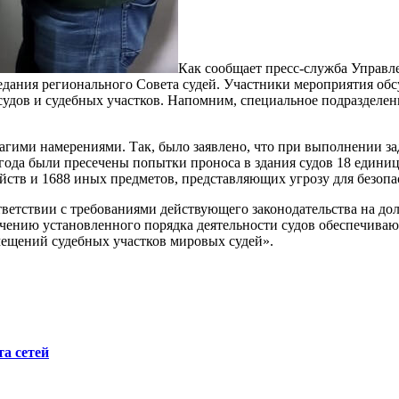
Как сообщает пресс-служба Управл
едания регионального Совета судей. Участники мероприятия обс
удов и судебных участков. Напомним, специальное подразделение
с благими намерениями. Так, было заявлено, что при выполнении
ода были пресечены попытки проноса в здания судов 18 единиц
ойств и 1688 иных предметов, представляющих угрозу для безо
ответствии с требованиями действующего законодательства на д
ению установленного порядка деятельности судов обеспечивают
омещений судебных участков мировых судей».
а сетей