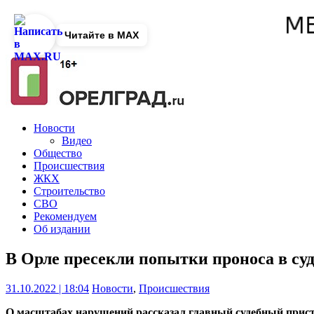
Читайте в MAX
Новости
Видео
Общество
Происшествия
ЖКХ
Строительство
СВО
Рекомендуем
Об издании
В Орле пресекли попытки проноса в су
31.10.2022 | 18:04
Новости
,
Происшествия
О масштабах нарушений рассказал главный судебный прист