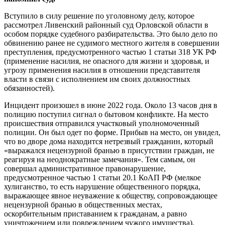
Вступило в силу решение по уголовному делу, которое
рассмотрел Ливенский районный суд Орловской области в
особом порядке судебного разбирательства. Это было дело по
обвинению ранее не судимого местного жителя в совершении
преступления, предусмотренного частью 1 статьи 318 УК РФ
(применение насилия, не опасного для жизни и здоровья, и
угрозу применения насилия в отношении представителя
власти в связи с исполнением им своих должностных
обязанностей).
Инцидент произошел в июне 2022 года. Около 13 часов дня в
полицию поступил сигнал о бытовом конфликте. На место
происшествия отправился участковый уполномоченный
полиции. Он был одет по форме. Прибыв на место, он увидел,
что во дворе дома находится нетрезвый гражданин, который
«выражался нецензурной бранью в присутствии граждан, не
реагируя на неоднократные замечания». Тем самым, он
совершал административное правонарушение,
предусмотренное частью 1 статьи 20.1 КоАП РФ (мелкое
хулиганство, то есть нарушение общественного порядка,
выражающее явное неуважение к обществу, сопровождающее
нецензурной бранью в общественных местах,
оскорбительным приставанием к гражданам, а равно
уничтожением или повреждением чужого имущества).