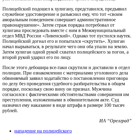
Полицейский подошел к хулигану, представился, предъявил
служебное удостоверение и разъяснил ему, что тот «своим
аморальным поведением совершает административное
правонарушение». Затем страж порядка потребовал от
хулигана проследовать вместе с ним в Межмуниципальный
отдел МВД России «Ливенский». Однако тот пустился наутек.
Полицейский догнал его и попытался «скрутить». Хулиган
начал вырываться, в результате чего они оба упали на землю.
Затем хулиган одной рукой схватил полицейского за погон, а
второй рукой ударил его по лицу.
После этого дебошира все-таки скрутили и доставили в отдел
полиции. При ознакомлении с материалами уголовного дела
обвиняемый заявил ходатайство о постановлении приговора
по делу без проведения судебного разбирательства в общем
порядке, поскольку свою вину он признал. Мужчина
согласился с фактическими обстоятельствами совершения им
преступления, изложенными в обвинительном акте. Суд
назначил ему наказание в виде штрафа в размере 100 тысяч
рублей.
ИА “Орелград”
нападение на полицейского