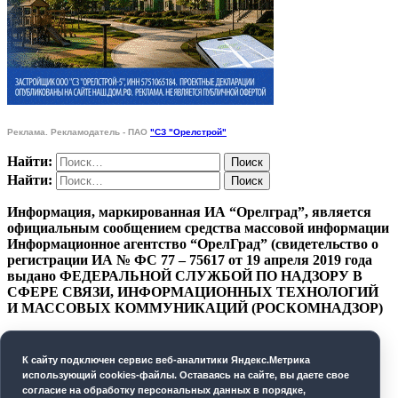
Реклама. Рекламодатель - ПАО
"СЗ "Орелстрой"
Найти:
Найти:
Информация, маркированная ИА “Орелград”, является
официальным сообщением средства массовой информации
Информационное агентство “ОрелГрад” (свидетельство о
регистрации ИА № ФС 77 – 75617 от 19 апреля 2019 года
выдано ФЕДЕРАЛЬНОЙ СЛУЖБОЙ ПО НАДЗОРУ В
СФЕРЕ СВЯЗИ, ИНФОРМАЦИОННЫХ ТЕХНОЛОГИЙ
И МАССОВЫХ КОММУНИКАЦИЙ (РОСКОМНАДЗОР)
ПОЛИТИКА КОНФИДЕНЦИАЛЬНОСТИ
К cайту подключен сервис веб-аналитики Яндекс.Метрика
СОГЛАСИЕ НА ОБРАБОТКУ ПЕРСОНАЛЬНЫХ
использующий cookies-файлы. Оставаясь на сайте, вы даете свое
ДАННЫХ
согласие на обработку персональных данных в порядке,