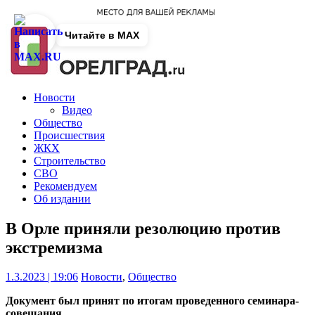
Читайте в MAX
Новости
Видео
Общество
Происшествия
ЖКХ
Строительство
СВО
Рекомендуем
Об издании
В Орле приняли резолюцию против
экстремизма
1.3.2023 | 19:06
Новости
,
Общество
Документ был принят по итогам проведенного семинара-
совещания.