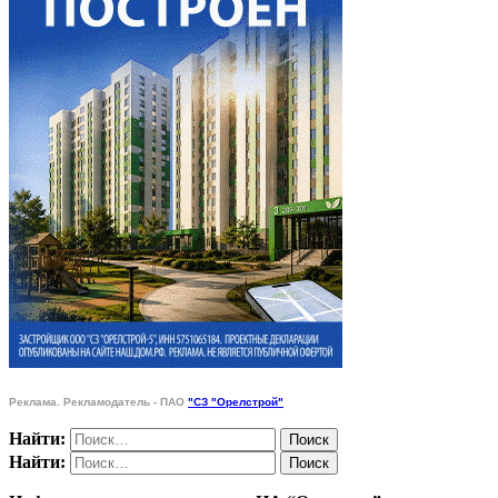
Реклама. Рекламодатель - ПАО
"СЗ "Орелстрой"
Найти:
Найти: