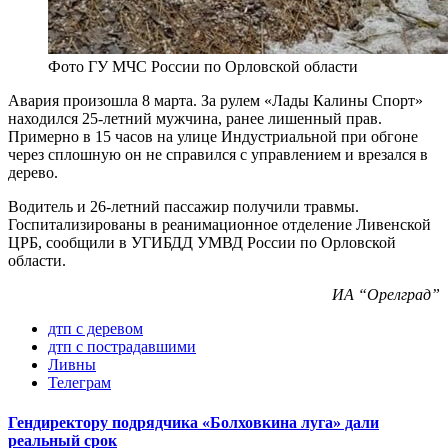
Фото ГУ МЧС России по Орловской области
Авария произошла 8 марта. За рулем «Лады Калины Спорт»
находился 25-летний мужчина, ранее лишенный прав.
Примерно в 15 часов на улице Индустриальной при обгоне
через сплошную он не справился с управлением и врезался в
дерево.
Водитель и 26-летний пассажир получили травмы.
Госпитализированы в реанимационное отделение Ливенской
ЦРБ, сообщили в УГИБДД УМВД России по Орловской
области.
ИА “Орелград”
дтп с деревом
дтп с пострадавшими
Ливны
Телеграм
Гендиректору подрядчика «Болховкина луга» дали
реальный срок