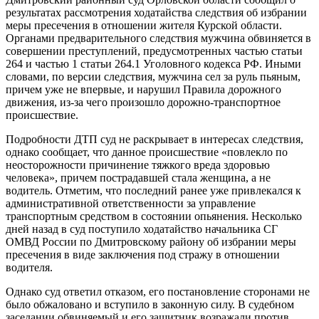
результатах рассмотрения ходатайства следствия об избрании
меры пресечения в отношении жителя Курской области.
Органами предварительного следствия мужчина обвиняется в
совершении преступлений, предусмотренных частью статьи
264 и частью 1 статьи 264.1 Уголовного кодекса РФ. Иными
словами, по версии следствия, мужчина сел за руль пьяным,
причем уже не впервые, и нарушил Правила дорожного
движения, из-за чего произошло дорожно-транспортное
происшествие.
Подробности ДТП суд не раскрывает в интересах следствия,
однако сообщает, что данное происшествие «повлекло по
неосторожности причинение тяжкого вреда здоровью
человека», причем пострадавшей стала женщина, а не
водитель. Отметим, что последний ранее уже привлекался к
административной ответственности за управление
транспортным средством в состоянии опьянения. Несколько
дней назад в суд поступило ходатайство начальника СГ
ОМВД России по Дмитровскому району об избрании меры
пресечения в виде заключения под стражу в отношении
водителя.
Однако суд ответил отказом, его постановление сторонами не
было обжаловано и вступило в законную силу. В судебном
заседании обвиняемый и его защитник возражали против