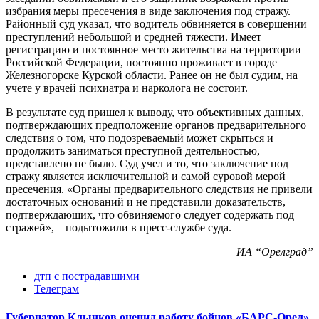
избрания меры пресечения в виде заключения под стражу.
Районный суд указал, что водитель обвиняется в совершении
преступлений небольшой и средней тяжести. Имеет
регистрацию и постоянное место жительства на территории
Российской Федерации, постоянно проживает в городе
Железногорске Курской области. Ранее он не был судим, на
учете у врачей психиатра и нарколога не состоит.
В результате суд пришел к выводу, что объективных данных,
подтверждающих предположение органов предварительного
следствия о том, что подозреваемый может скрыться и
продолжить заниматься преступной деятельностью,
представлено не было. Суд учел и то, что заключение под
стражу является исключительной и самой суровой мерой
пресечения. «Органы предварительного следствия не привели
достаточных оснований и не представили доказательств,
подтверждающих, что обвиняемого следует содержать под
стражей», – подытожили в пресс-службе суда.
ИА “Орелград”
дтп с пострадавшими
Телеграм
Губернатор Клычков оценил работу бойцов «БАРС-Орел»