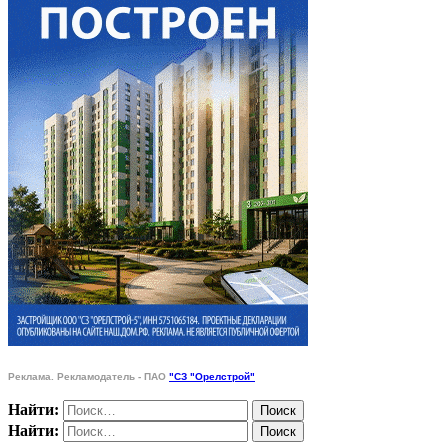
Реклама. Рекламодатель - ПАО
"СЗ "Орелстрой"
Найти:
Найти: