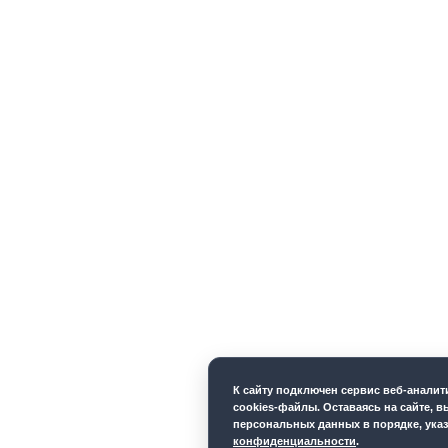
К cайту подключен сервис веб-анали
cookies-файлы. Оставаясь на сайте, в
персональных данных в порядке, ука
конфиденциальности
.