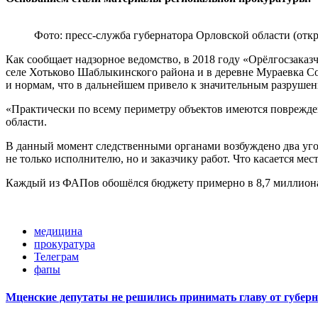
Фото: пресс-служба губернатора Орловской области (от
Как сообщает надзорное ведомство, в 2018 году «Орёлгосзака
селе Хотьково Шаблыкинского района и в деревне Мураевка С
и нормам, что в дальнейшем привело к значительным разрушен
«Практически по всему периметру объектов имеются поврежде
области.
В данный момент следственными органами возбуждено два угол
не только исполнителю, но и заказчику работ. Что касается м
Каждый из ФАПов обошёлся бюджету примерно в 8,7 миллион
медицина
прокуратура
Телеграм
фапы
Мценские депутаты не решились принимать главу от губер