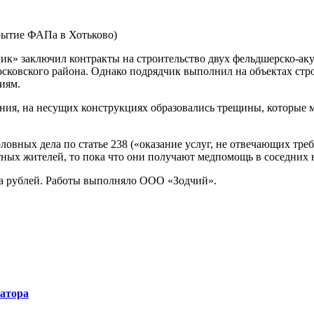
крытие ФАПа в Хотьково)
зчик» заключил контракты на строительство двух фельдшерско-
осковского района. Однако подрядчик выполнил на объектах ст
иям.
ния, на несущих конструкциях образовались трещины, которые 
овных дела по статье 238 («оказание услуг, не отвечающих треб
естных жителей, то пока что они получают медпомощь в соседних
а рублей. Работы выполняло ООО «Зодчий».
натора