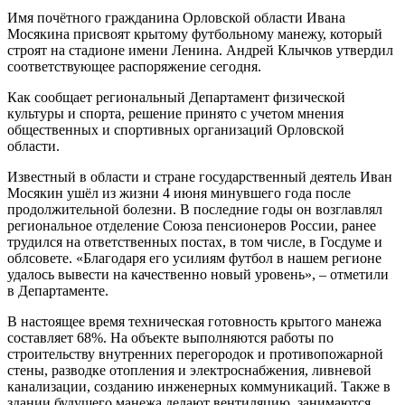
Имя почётного гражданина Орловской области Ивана
Мосякина присвоят крытому футбольному манежу, который
строят на стадионе имени Ленина. Андрей Клычков утвердил
соответствующее распоряжение сегодня.
Как сообщает региональный Департамент физической
культуры и спорта, решение принято с учетом мнения
общественных и спортивных организаций Орловской
области.
Известный в области и стране государственный деятель Иван
Мосякин ушёл из жизни 4 июня минувшего года после
продолжительной болезни. В последние годы он возглавлял
региональное отделение Союза пенсионеров России, ранее
трудился на ответственных постах, в том числе, в Госдуме и
облсовете. «Благодаря его усилиям футбол в нашем регионе
удалось вывести на качественно новый уровень», – отметили
в Департаменте.
В настоящее время техническая готовность крытого манежа
составляет 68%. На объекте выполняются работы по
строительству внутренних перегородок и противопожарной
стены, разводке отопления и электроснабжения, ливневой
канализации, созданию инженерных коммуникаций. Также в
здании будущего манежа делают вентиляцию, занимаются