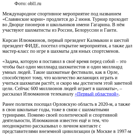
Фото: obl1.ru
Международное спортивное мероприятие под названием
«Славянские корни» продлится до 2 июня. Турнир проходит
во Дворце пионеров и школьников имени Гагарина. В нём
участвуют шахматисты из России, Белоруссии и Гаити.
Кирсан Илюмжинов, первый президент Калмыкии и шестой
президент ФИДЕ, посетил открытие мероприятия, а также дал
мастер-класс по игре в шахматы для юных спортсменов.
«Задача, которую я поставил в своё время перед собой – это
чтобы был один миллиард шахматистов и один миллиард
умных людей. Такие шахматные фестивали, как в Орле,
способствуют тому, что количество желающих играть и
учиться шахматам растёт, и скоро мы достигнем этой заветной
цели. Сейчас 600 миллионов людей играет в шахматы», –
рассказал Илюмжинов телеканалу
«Первый областной»
.
Ранее политик посещал Орловскую область в 2020-м, а также
в свои школьные годы, тоже в связи с шахматными
турнирами. Помимо своей политической и спортивной
деятельности, Илюмжинов известен ещё и тем, что
неоднократно рассказывал о личном контакте с
представителями внеземной цивилизации (в Москве в 1997-м