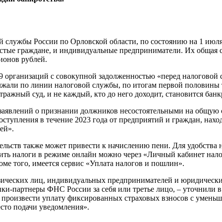
 службы России по Орловской области, по состоянию на 1 июля 
простые граждане, и индивидуальные предприниматели. Их обща
ионов рублей.
9 организаций с совокупной задолженностью «перед налоговой с
лжали по линии налоговой службы, по итогам первой половины т
ражный суд, и не каждый, кто до него доходит, становится банк
заявлений о признании должников несостоятельными на общую 
тупления в течение 2023 года от предприятий и граждан, нахо
ей».
льств также может привести к начислению пени. Для удобства 
тить налоги в режиме онлайн можно через «Личный кабинет на
ме того, имеется сервис «Уплата налогов и пошлин».
зических лиц, индивидуальных предпринимателей и юридически
ки-партнеры ФНС России за себя или третье лицо, – уточнили в 
произвести уплату фиксированных страховых взносов с уменьш
есто подачи уведомления».