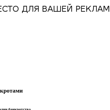
нкротами
адии банкротства.