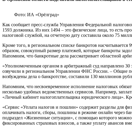
Фото: ИА «Орёлград»
Как сообщает пресс-служба Управления Федеральной налоговой
1593 должника. Из них 1494 – это физические лица, то есть 
налоговой службой, на отчетную дату составила около 75 милл
Кроме того, в региональном списке банкротов насчитывается 9
образом, совокупный размер платежей, которые банкроты задо
Напомним, что банкротные дела рассматривает областной арбит
«Уполномоченным органом в арбитражный суд направлено 30 
озвучили в региональном Управлении ФНС России. – Общие пос
возбуждены дела о банкротстве, составили 130 миллионов рубл
Напомним, что несвоевременное исполнение налоговых обязате
несколько удобных ведомственных сервисов. Например, запла
«Личный кабинет налогоплательщика юридического лица». Кро
«Сервис «Уплата налогов и пошлин» содержит разделы для фи
оплачивать налоги, сборы, пошлины в режиме онлайн через бан
подраздел «Жизненные ситуации», с помощью которого можно 
фиксированных страховых взносов, а также уплату авансов вм