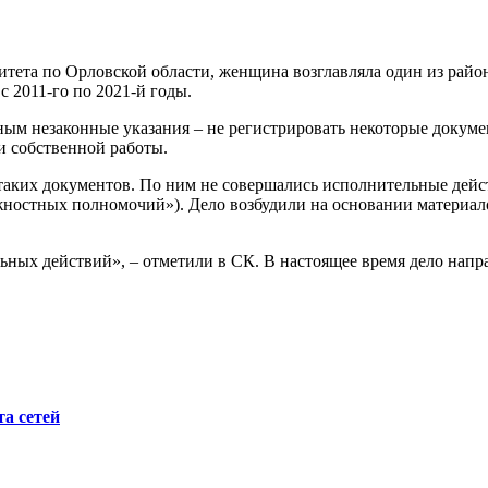
итета по Орловской области, женщина возглавляла один из рай
 2011-го по 2021-й годы.
ным незаконные указания – не регистрировать некоторые докуме
и собственной работы.
яч таких документов. По ним не совершались исполнительные де
жностных полномочий»). Дело возбудили на основании материал
ных действий», – отметили в СК. В настоящее время дело напра
а сетей