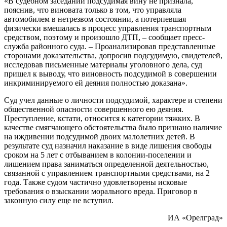
«В судебном заседании подсудимая вину не признала,
пояснив, что виновата только в том, что управляла
автомобилем в нетрезвом состоянии, а потерпевшая
физически вмешалась в процесс управления транспортным
средством, поэтому и произошло ДТП, – сообщает пресс-
служба районного суда. – Проанализировав представленные
сторонами доказательства, допросив подсудимую, свидетелей,
исследовав письменные материалы уголовного дела, суд
пришел к выводу, что виновность подсудимой в совершении
инкриминируемого ей деяния полностью доказана».
Суд учел данные о личности подсудимой, характере и степени
общественной опасности совершенного ею деяния.
Преступление, кстати, относится к категории тяжких. В
качестве смягчающего обстоятельства было признано наличие
на иждивении подсудимой двоих малолетних детей. В
результате суд назначил наказание в виде лишения свободы
сроком на 5 лет с отбыванием в колонии-поселении и
лишением права заниматься определенной деятельностью,
связанной с управлением транспортными средствами, на 2
года. Также судом частично удовлетворены исковые
требования о взыскании морального вреда. Приговор в
законную силу еще не вступил.
ИА «Орелград»