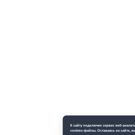
К cайту подключен сервис веб-анали
cookies-файлы. Оставаясь на сайте, в