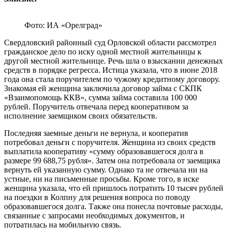
Фото: ИА «Орелград»
Свердловский районный суд Орловской области рассмотрел
гражданское дело по иску одной местной жительницы к
другой местной жительнице. Речь шла о взыскании денежных
средств в порядке регресса. Истица указала, что в июне 2018
года она стала поручителем по чужому кредитному договору.
Знакомая ей женщина заключила договор займа с СКПК
«Взаимопомощь ККВ», сумма займа составила 100 000
рублей. Поручитель отвечала перед кооперативом за
исполнение заемщиком своих обязательств.
Последняя заемные деньги не вернула, и кооператив
потребовал деньги с поручителя. Женщина из своих средств
выплатила кооперативу «сумму образовавшегося долга в
размере 99 688,75 рубля». Затем она потребовала от заемщика
вернуть ей указанную сумму. Однако та не отвечала ни на
устные, ни на письменные просьбы. Кроме того, в иске
женщина указала, что ей пришлось потратить 10 тысяч рублей
на поездки в Колпну для решения вопроса по поводу
образовавшегося долга. Также она понесла почтовые расходы,
связанные с запросами необходимых документов, и
потратилась на мобильную связь.